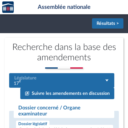
Accèder
Aller au contenu
Aller en bas de la page
Assemblée nationale
à la
page
d'accueil
Résultats >
Recherche dans la base des
amendements
Législature
e
17
Suivre les amendements en discussion
Dossier concerné / Organe
examinateur
Dossier législatif