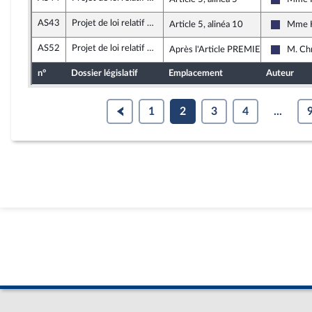
Rassemb
AS43
Projet de loi relatif à la lutte contre les fraudes sociales et fiscales
Article 5, alinéa 10
Mme K
Rassemb
AS52
Projet de loi relatif à la lutte contre les fraudes sociales et fiscales
Après l'Article PREMIER
M. Ch
Rassemb
n°
Dossier législatif
Emplacement
Auteur
1
2
3
4
...