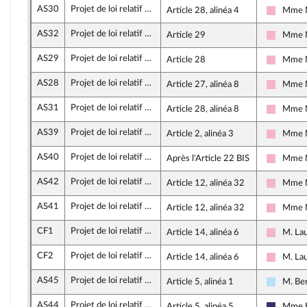
AS30
Projet de loi relatif à la lutte contre les fraudes sociales et fiscales
Article 28, alinéa 4
Mme M
Socialis
AS32
Projet de loi relatif à la lutte contre les fraudes sociales et fiscales
Article 29
Mme M
Socialis
AS29
Projet de loi relatif à la lutte contre les fraudes sociales et fiscales
Article 28
Mme M
Socialis
AS28
Projet de loi relatif à la lutte contre les fraudes sociales et fiscales
Article 27, alinéa 8
Mme M
Socialis
AS31
Projet de loi relatif à la lutte contre les fraudes sociales et fiscales
Article 28, alinéa 8
Mme M
Socialis
AS39
Projet de loi relatif à la lutte contre les fraudes sociales et fiscales
Article 2, alinéa 3
Mme M
Socialis
AS40
Projet de loi relatif à la lutte contre les fraudes sociales et fiscales
Après l'Article 22 BIS
Mme M
Socialis
AS42
Projet de loi relatif à la lutte contre les fraudes sociales et fiscales
Article 12, alinéa 32
Mme M
Socialis
AS41
Projet de loi relatif à la lutte contre les fraudes sociales et fiscales
Article 12, alinéa 32
Mme M
Socialis
CF1
Projet de loi relatif à la lutte contre les fraudes sociales et fiscales
Article 14, alinéa 6
M. La
Socialis
CF2
Projet de loi relatif à la lutte contre les fraudes sociales et fiscales
Article 14, alinéa 6
M. La
Socialis
AS45
Projet de loi relatif à la lutte contre les fraudes sociales et fiscales
Article 5, alinéa 1
M. Be
Horizon
AS44
Projet de loi relatif à la lutte contre les fraudes sociales et fiscales
Article 5, alinéa 5
Mme K