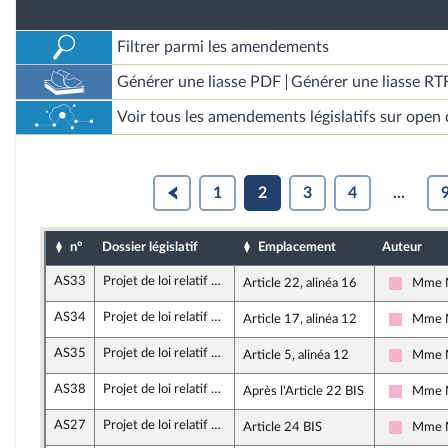
Filtrer parmi les amendements
Générer une liasse PDF
Générer une liasse RT
Voir tous les amendements législatifs sur open 
1
2
3
4
...
n°
Dossier législatif
Emplacement
Auteur
AS33
Projet de loi relatif à la lutte contre les fraudes sociales et fiscales
Article 22, alinéa 16
Mme M
Socialis
AS34
Projet de loi relatif à la lutte contre les fraudes sociales et fiscales
Article 17, alinéa 12
Mme M
Socialis
AS35
Projet de loi relatif à la lutte contre les fraudes sociales et fiscales
Article 5, alinéa 12
Mme M
Socialis
AS38
Projet de loi relatif à la lutte contre les fraudes sociales et fiscales
Après l'Article 22 BIS
Mme M
Socialis
AS27
Projet de loi relatif à la lutte contre les fraudes sociales et fiscales
Article 24 BIS
Mme M
Socialis