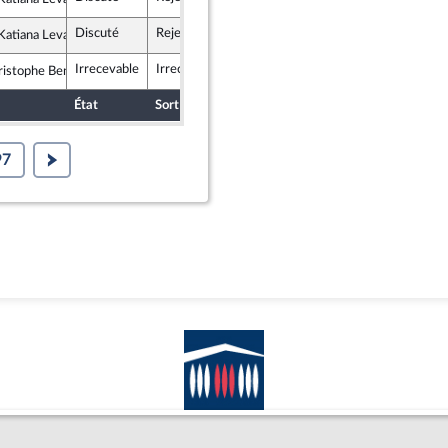
lement National
Discuté
Rejeté
10 décembre 2025
atiana Levavasseur
lement National
Irrecevable
Irrecevable
ristophe Bentz
lement National
État
Sort
Date d'examen
Examiné par
97