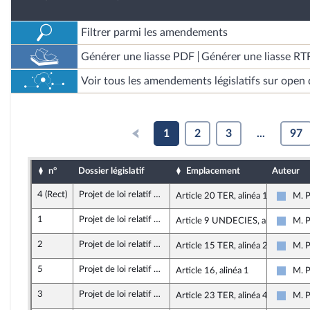
Filtrer parmi les amendements
Générer une liasse PDF
Générer une liasse RT
Voir tous les amendements législatifs sur open 
1
2
3
...
97
n°
Dossier législatif
Emplacement
Auteur
4 (Rect)
Projet de loi relatif à la lutte contre les fraudes sociales et fiscales
Article 20 TER, alinéa 19
M. P
Droite
1
Projet de loi relatif à la lutte contre les fraudes sociales et fiscales
Article 9 UNDECIES, alinéa 1
M. P
Droite
2
Projet de loi relatif à la lutte contre les fraudes sociales et fiscales
Article 15 TER, alinéa 2
M. P
Droite
5
Projet de loi relatif à la lutte contre les fraudes sociales et fiscales
Article 16, alinéa 1
M. P
Droite
3
Projet de loi relatif à la lutte contre les fraudes sociales et fiscales
Article 23 TER, alinéa 4
M. P
Droite