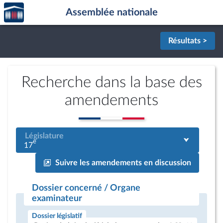
Accèder
Aller au contenu
Aller en bas de la page
Assemblée nationale
à la
page
d'accueil
Résultats >
Recherche dans la base des
amendements
Législature
e
17
Suivre les amendements en discussion
Dossier concerné / Organe
examinateur
Dossier législatif