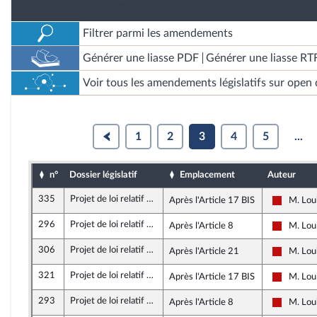
Filtrer parmi les amendements
Générer une liasse PDF
Générer une liasse RT
Voir tous les amendements législatifs sur open 
1
2
3
4
5
...
n°
Dossier législatif
Emplacement
Auteur
335
Projet de loi relatif à la lutte contre les fraudes sociales et fiscales
Après l'Article 17 BIS
M. Lou
La Franc
296
Projet de loi relatif à la lutte contre les fraudes sociales et fiscales
Après l'Article 8
M. Lou
La Franc
306
Projet de loi relatif à la lutte contre les fraudes sociales et fiscales
Après l'Article 21
M. Lou
La Franc
321
Projet de loi relatif à la lutte contre les fraudes sociales et fiscales
Après l'Article 17 BIS
M. Lou
La Franc
293
Projet de loi relatif à la lutte contre les fraudes sociales et fiscales
Après l'Article 8
M. Lou
La Franc