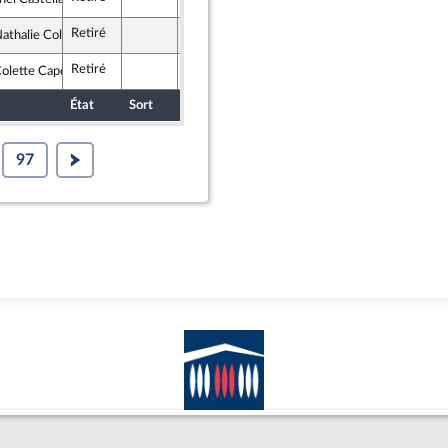
, Indépendants, Outre-mer et Territoires
Retiré
Assemblée nationale (séance publique)
thalie Colin-Oesterlé
 & Indépendants
Retiré
Assemblée nationale (séance publique)
lette Capdevielle
tes et apparentés
État
Sort
Date d'examen
Examiné par
97