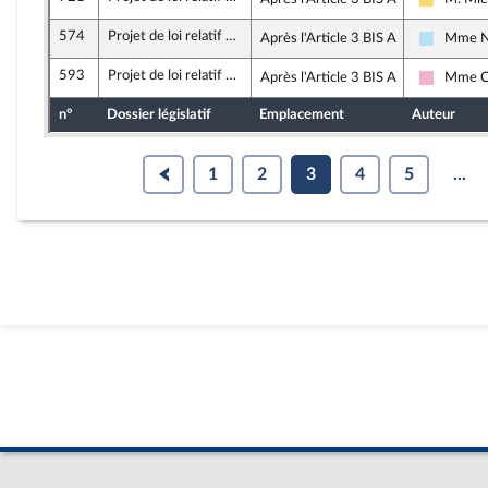
Libertés
574
Projet de loi relatif à la lutte contre les fraudes sociales et fiscales
Après l'Article 3 BIS A
Mme Na
Horizons
593
Projet de loi relatif à la lutte contre les fraudes sociales et fiscales
Après l'Article 3 BIS A
Mme Co
Socialis
n°
Dossier législatif
Emplacement
Auteur
1
2
3
4
5
...