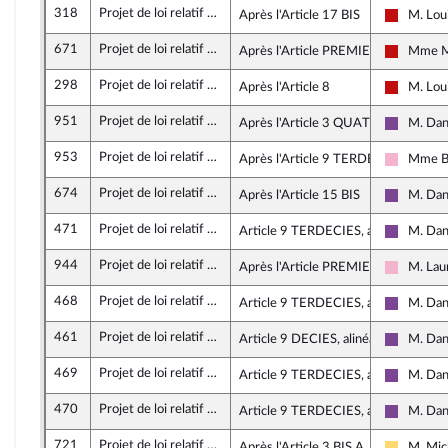
318
Projet de loi relatif à la lutte contre les fraudes sociales et fiscales
Après l'Article 17 BIS
M. Lou
La Franc
671
Projet de loi relatif à la lutte contre les fraudes sociales et fiscales
Après l'Article PREMIER
Mme Ma
La Franc
298
Projet de loi relatif à la lutte contre les fraudes sociales et fiscales
Après l'Article 8
M. Lou
La Franc
951
Projet de loi relatif à la lutte contre les fraudes sociales et fiscales
Après l'Article 3 QUATER
M. Dan
Ensemble
953
Projet de loi relatif à la lutte contre les fraudes sociales et fiscales
Après l'Article 9 TERDECIES
Mme Bé
Socialis
674
Projet de loi relatif à la lutte contre les fraudes sociales et fiscales
Après l'Article 15 BIS
M. Dan
Ensemble
471
Projet de loi relatif à la lutte contre les fraudes sociales et fiscales
Article 9 TERDECIES, alinéa 5
M. Dan
Ensemble
944
Projet de loi relatif à la lutte contre les fraudes sociales et fiscales
Après l'Article PREMIER BIS
M. Lau
Socialis
468
Projet de loi relatif à la lutte contre les fraudes sociales et fiscales
Article 9 TERDECIES, alinéa 6
M. Dan
Ensemble
461
Projet de loi relatif à la lutte contre les fraudes sociales et fiscales
Article 9 DECIES, alinéa 2
M. Dan
Ensemble
469
Projet de loi relatif à la lutte contre les fraudes sociales et fiscales
Article 9 TERDECIES, alinéa 1
M. Dan
Ensemble
470
Projet de loi relatif à la lutte contre les fraudes sociales et fiscales
Article 9 TERDECIES, alinéa 2
M. Dan
Ensemble
721
Projet de loi relatif à la lutte contre les fraudes sociales et fiscales
Après l'Article 3 BIS A
M. Mich