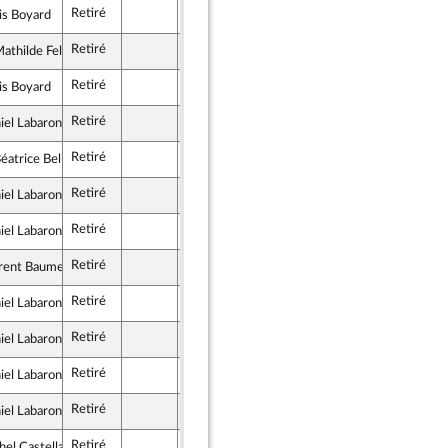
Retiré
Assemblée nationale (séance publique)
is Boyard
e insoumise - Nouveau Front Populaire
Retiré
Assemblée nationale (séance publique)
thilde Feld
e insoumise - Nouveau Front Populaire
Retiré
Assemblée nationale (séance publique)
is Boyard
e insoumise - Nouveau Front Populaire
Retiré
Assemblée nationale (séance publique)
iel Labaronne
 pour la République
Retiré
Assemblée nationale (séance publique)
atrice Bellay
tes et apparentés
Retiré
Assemblée nationale (séance publique)
iel Labaronne
 pour la République
Retiré
Assemblée nationale (séance publique)
iel Labaronne
 pour la République
Retiré
Assemblée nationale (séance publique)
rent Baumel
tes et apparentés
Retiré
Assemblée nationale (séance publique)
iel Labaronne
 pour la République
Retiré
Assemblée nationale (séance publique)
iel Labaronne
 pour la République
Retiré
Assemblée nationale (séance publique)
iel Labaronne
 pour la République
Retiré
Assemblée nationale (séance publique)
iel Labaronne
 pour la République
Retiré
Assemblée nationale (séance publique)
el Castellani