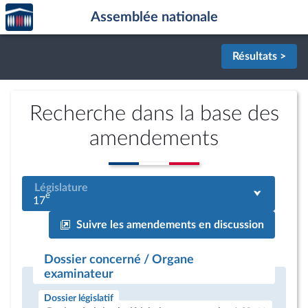
Accèder
Aller au contenu
Aller en bas de la page
Assemblée nationale
à la
page
d'accueil
Résultats >
Recherche dans la base des
amendements
Législature
e
17
Suivre les amendements en discussion
Dossier concerné / Organe
examinateur
Dossier législatif