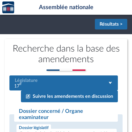
Accèder
Aller au contenu
Aller en bas de la page
Assemblée nationale
à la
page
d'accueil
Résultats >
Recherche dans la base des
amendements
Législature
e
17
Suivre les amendements en discussion
Dossier concerné / Organe
examinateur
Dossier législatif