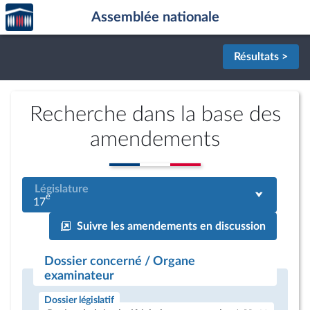
Accèder
Aller au contenu
Aller en bas de la page
Assemblée nationale
à la
page
d'accueil
Résultats >
Recherche dans la base des
amendements
Législature
e
17
Suivre les amendements en discussion
Dossier concerné / Organe
examinateur
Dossier législatif