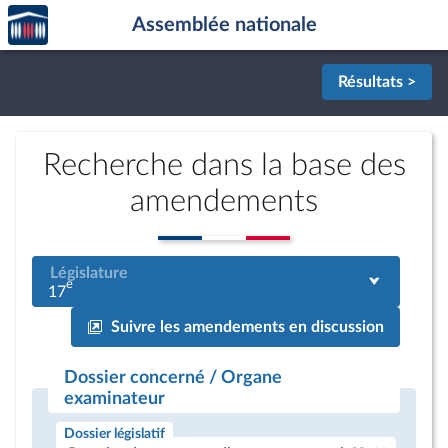
Accèder
Aller au contenu
Aller en bas de la page
Assemblée nationale
à la
page
d'accueil
Résultats >
Recherche dans la base des
amendements
Législature
e
17
Suivre les amendements en discussion
Dossier concerné / Organe
examinateur
Dossier législatif