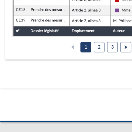
La Fran
CE18
Prendre des mesures d’urgence contre la vie chère en outre-mer dans le secteur des services
Article 2, alinéa 3
Mme M
Ensembl
CE39
Prendre des mesures d’urgence contre la vie chère en outre-mer dans le secteur des services
Article 2, alinéa 3
M. Philippe
n°
Dossier législatif
Emplacement
Auteur
1
2
3