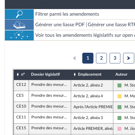
Filtrer parmi les amendements
Générer une liasse PDF
Générer une liasse RT
Voir tous les amendements législatifs sur open 
1
2
3
n°
Dossier législatif
Emplacement
Auteur
CE12
Prendre des mesures d’urgence contre la vie chère en outre-mer dans le secteur des services
Article 2, alinéa 2
M. St
Écologis
CE5
Prendre des mesures d’urgence contre la vie chère en outre-mer dans le secteur des services
Article 2, alinéa 4
M. Ma
Liberté
CE10
Prendre des mesures d’urgence contre la vie chère en outre-mer dans le secteur des services
Après l'Article PREMIER
M. St
Écologis
CE11
Prendre des mesures d’urgence contre la vie chère en outre-mer dans le secteur des services
Article 2, alinéa 3
M. St
Écologis
CE15
Prendre des mesures d’urgence contre la vie chère en outre-mer dans le secteur des services
Article PREMIER, alinéa 7
M. Ji
Socialis