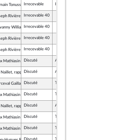
Irrecevable
Irrecevable
main Tonussi
lement National
Irrecevable 40
seph Rivière
lement National
Irrecevable 40
ovanny William
tes et apparentés
Irrecevable 40
seph Rivière
lement National
Irrecevable 40
seph Rivière
lement National
Discuté
Adopté
3 décembre 2025
x Mathiasin
s, Indépendants, Outre-mer et Territoires
Discuté
Adopté
3 décembre 2025
 Naillet, rapporteur
Discuté
Tombé
3 décembre 2025
ceval Gaillard
ce insoumise - Nouveau Front Populaire
Discuté
Tombé
3 décembre 2025
x Mathiasin
s, Indépendants, Outre-mer et Territoires
Discuté
Adopté
3 décembre 2025
 Naillet, rapporteur
Discuté
Tombé
3 décembre 2025
x Mathiasin
s, Indépendants, Outre-mer et Territoires
Discuté
Tombé
3 décembre 2025
x Mathiasin
s, Indépendants, Outre-mer et Territoires
Discuté
Tombé
3 décembre 2025
an-Hugues Ratenon