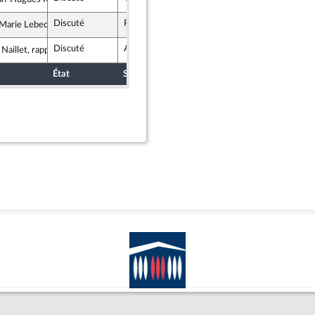
ce insoumise - Nouveau Front Populaire
Discuté
Retiré
3 décembre 2025
arie Lebec
e pour la République
Discuté
Adopté
3 décembre 2025
 Naillet, rapporteur
État
Sort
Date d'examen
Examiné pa