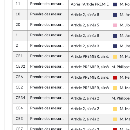
11
Prendre des mesures d’urgence contre la vie chère en outre-mer dans le secteur des services
Après l'Article PREMIER
M. Ro
Rassemb
10
Prendre des mesures d’urgence contre la vie chère en outre-mer dans le secteur des services
Article 2, alinéa 8
M. Jo
Rassemb
20
Prendre des mesures d’urgence contre la vie chère en outre-mer dans le secteur des services
Article 2, alinéa 5
M. Ji
Socialis
1
Prendre des mesures d’urgence contre la vie chère en outre-mer dans le secteur des services
Article 2, alinéa 8
M. Jo
Rassemb
2
Prendre des mesures d’urgence contre la vie chère en outre-mer dans le secteur des services
Article 2, alinéa 3
M. Jo
Rassemb
CE1
Prendre des mesures d’urgence contre la vie chère en outre-mer dans le secteur des services
Article PREMIER, alinéa 2
M. Ma
Liberté
CE32
Prendre des mesures d’urgence contre la vie chère en outre-mer dans le secteur des services
Article PREMIER, alinéa 4
M. Philippe
CE6
Prendre des mesures d’urgence contre la vie chère en outre-mer dans le secteur des services
Article PREMIER, alinéa 3
M. Per
La Fran
CE2
Prendre des mesures d’urgence contre la vie chère en outre-mer dans le secteur des services
Article PREMIER, alinéa 6
M. Ma
Liberté
CE34
Prendre des mesures d’urgence contre la vie chère en outre-mer dans le secteur des services
Article 2, alinéa 2
M. Philippe
CE4
Prendre des mesures d’urgence contre la vie chère en outre-mer dans le secteur des services
Article 2, alinéa 2
M. Ma
Liberté
CE3
Prendre des mesures d’urgence contre la vie chère en outre-mer dans le secteur des services
Article 2, alinéa 2
M. Ma
Liberté
CE7
Prendre des mesures d’urgence contre la vie chère en outre-mer dans le secteur des services
Article 2, alinéa 2
M. Je