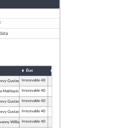
F
data
État
Sort
Examiné pa
Date d'examen
Irrecevable 40
eevy Gustave
te et Social
Irrecevable 40
x Mathiasin
s, Indépendants, Outre-mer et Territoires
Irrecevable 40
eevy Gustave
te et Social
Irrecevable 40
eevy Gustave
te et Social
Irrecevable 40
ovanny William
tes et apparentés