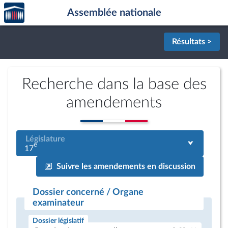
Accèder
Aller au contenu
Aller en bas de la page
Assemblée nationale
à la
page
d'accueil
Résultats >
Recherche dans la base des
amendements
Législature
e
17
Suivre les amendements en discussion
Dossier concerné / Organe
examinateur
Dossier législatif