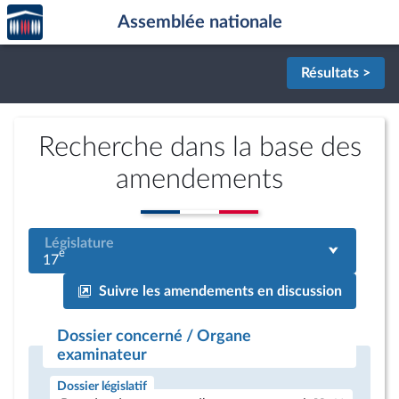
Accèder
Aller au contenu
Aller en bas de la page
Assemblée nationale
à la
page
d'accueil
Résultats >
Recherche dans la base des
amendements
Législature
e
17
Suivre les amendements en discussion
Dossier concerné / Organe
examinateur
Dossier législatif