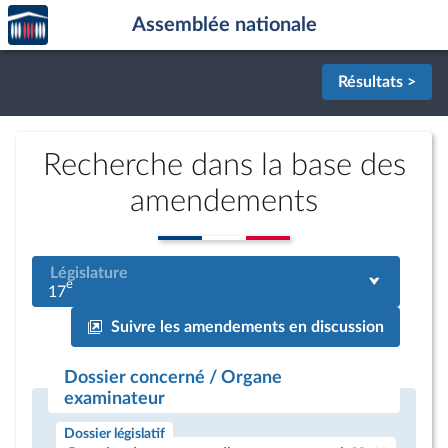
Accèder
Aller au contenu
Aller en bas de la page
Assemblée nationale
à la
page
d'accueil
Résultats >
Recherche dans la base des
amendements
Législature
e
17
Suivre les amendements en discussion
Dossier concerné / Organe
examinateur
Dossier législatif