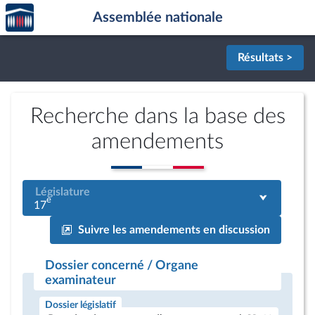
Accèder
Aller au contenu
Aller en bas de la page
Assemblée nationale
à la
page
d'accueil
Résultats >
Recherche dans la base des
amendements
Législature
e
17
Suivre les amendements en discussion
Dossier concerné / Organe
examinateur
Dossier législatif