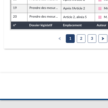
Soci
19
Prendre des mesures d’urgence contre la vie chère en outre-mer dans le secteur des services
Après l'Article 2
Mm
Soci
20
Prendre des mesures d’urgence contre la vie chère en outre-mer dans le secteur des services
Article 2, alinéa 5
M.
Soci
n°
Dossier législatif
Emplacement
Auteur
1
2
3