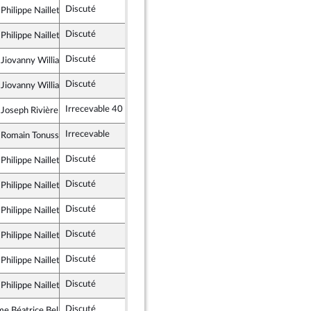
Discuté
Adopté
11 décembre 2025
Philippe Naillet
alistes et apparentés
Discuté
Adopté
11 décembre 2025
Philippe Naillet
alistes et apparentés
Discuté
Retiré
11 décembre 2025
 Jiovanny William
alistes et apparentés
Discuté
Retiré
11 décembre 2025
 Jiovanny William
alistes et apparentés
Irrecevable 40
 Joseph Rivière
emblement National
Irrecevable
Irrecevable
 Romain Tonussi
emblement National
Discuté
Adopté
11 décembre 2025
Philippe Naillet
alistes et apparentés
Discuté
Adopté
11 décembre 2025
Philippe Naillet
alistes et apparentés
Discuté
Adopté
11 décembre 2025
Philippe Naillet
alistes et apparentés
Discuté
Adopté
11 décembre 2025
Philippe Naillet
alistes et apparentés
Discuté
Retiré
11 décembre 2025
Philippe Naillet
alistes et apparentés
Discuté
Retiré
11 décembre 2025
Philippe Naillet
alistes et apparentés
Discuté
Retiré
11 décembre 2025
e Béatrice Bellay