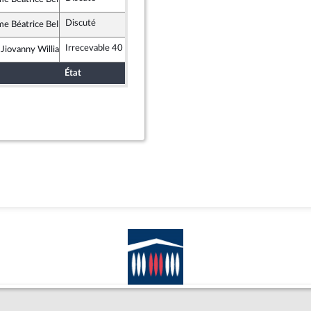
alistes et apparentés
Discuté
Retiré
11 décembre 2025
e Béatrice Bellay
alistes et apparentés
Irrecevable 40
 Jiovanny William
alistes et apparentés
État
Sort
Date d'examen
Examiné