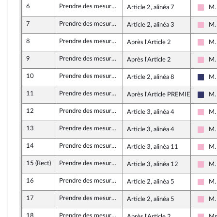
6
Prendre des mesures d’urgence contre la vie chère en outre-mer dans le secteur des services
Article 2, alinéa 7
M. 
Soci
7
Prendre des mesures d’urgence contre la vie chère en outre-mer dans le secteur des services
Article 2, alinéa 3
M. 
Soci
8
Prendre des mesures d’urgence contre la vie chère en outre-mer dans le secteur des services
Après l'Article 2
M.
Soci
9
Prendre des mesures d’urgence contre la vie chère en outre-mer dans le secteur des services
Après l'Article 2
M.
Soci
10
Prendre des mesures d’urgence contre la vie chère en outre-mer dans le secteur des services
Article 2, alinéa 8
M.
Rass
11
Prendre des mesures d’urgence contre la vie chère en outre-mer dans le secteur des services
Après l'Article PREMIER
M.
Rass
12
Prendre des mesures d’urgence contre la vie chère en outre-mer dans le secteur des services
Article 3, alinéa 4
M. 
Soci
13
Prendre des mesures d’urgence contre la vie chère en outre-mer dans le secteur des services
Article 3, alinéa 4
M. 
Soci
14
Prendre des mesures d’urgence contre la vie chère en outre-mer dans le secteur des services
Article 3, alinéa 11
M. 
Soci
15 (Rect)
Prendre des mesures d’urgence contre la vie chère en outre-mer dans le secteur des services
Article 3, alinéa 12
M. 
Soci
16
Prendre des mesures d’urgence contre la vie chère en outre-mer dans le secteur des services
Article 2, alinéa 5
M. 
Soci
17
Prendre des mesures d’urgence contre la vie chère en outre-mer dans le secteur des services
Article 2, alinéa 5
M. 
Soci
18
Prendre des mesures d’urgence contre la vie chère en outre-mer dans le secteur des services
Après l'Article 2
Mm