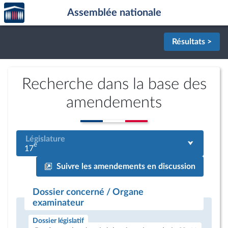
Accèder
Aller au contenu
Aller en bas de la page
Assemblée nationale
à la
page
d'accueil
Résultats >
Recherche dans la base des
amendements
Législature
e
17
Suivre les amendements en discussion
Dossier concerné / Organe
examinateur
Dossier législatif