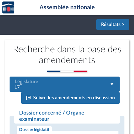
Accèder
Aller au contenu
Aller en bas de la page
Assemblée nationale
à la
page
d'accueil
Résultats >
Recherche dans la base des
amendements
Législature
e
17
Suivre les amendements en discussion
Dossier concerné / Organe
examinateur
Dossier législatif