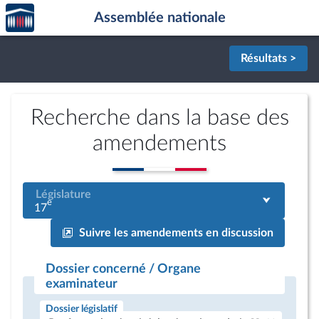
Accèder
Aller au contenu
Aller en bas de la page
Assemblée nationale
à la
page
d'accueil
Résultats >
Recherche dans la base des
amendements
Législature
e
17
Suivre les amendements en discussion
Dossier concerné / Organe
examinateur
Dossier législatif