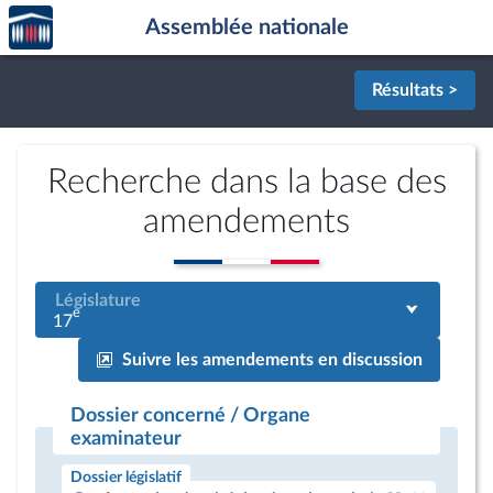
Accèder
Aller au contenu
Aller en bas de la page
Assemblée nationale
à la
page
d'accueil
Résultats >
Recherche dans la base des
amendements
Législature
e
17
Suivre les amendements en discussion
Dossier concerné / Organe
examinateur
Dossier législatif