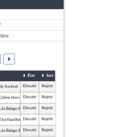
F
data
État
Sort
Date d'examen
Examiné par
Discuté
Rejeté
11 février 2026
Commission des lois constitutionnelles, de la législation et de l'administration générale de la République
dy Kerbrat
ce insoumise - Nouveau Front Populaire
Discuté
Rejeté
11 février 2026
Commission des lois constitutionnelles, de la législation et de l'administration générale de la République
éline Hervieu
tes et apparentés
Discuté
Rejeté
11 février 2026
Commission des lois constitutionnelles, de la législation et de l'administration générale de la République
éa Balage El Mariky
te et Social
Discuté
Rejeté
11 février 2026
Commission des lois constitutionnelles, de la législation et de l'administration générale de la République
sa Faucillon
Démocrate et Républicaine
Discuté
Rejeté
14 avril 2026
Assemblée nationale (séance publique)
éa Balage El Mariky
te et Social