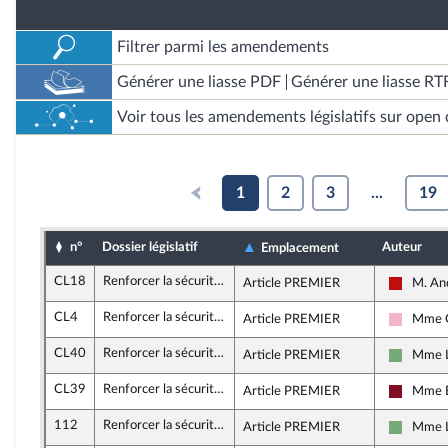
Filtrer parmi les amendements
Générer une liasse PDF
Générer une liasse RT
Voir tous les amendements législatifs sur open 
1
2
3
...
19
n°
Dossier législatif
Auteur
Emplacement
CL18
Renforcer la sécurité, la rétention administrative et la prévention des risques d’attentat
Article PREMIER
M. An
La Fran
CL4
Renforcer la sécurité, la rétention administrative et la prévention des risques d’attentat
Article PREMIER
Mme C
Socialis
CL40
Renforcer la sécurité, la rétention administrative et la prévention des risques d’attentat
Article PREMIER
Mme L
Écologis
CL39
Renforcer la sécurité, la rétention administrative et la prévention des risques d’attentat
Article PREMIER
Mme El
Gauche 
112
Renforcer la sécurité, la rétention administrative et la prévention des risques d’attentat
Article PREMIER
Mme L
Écologis