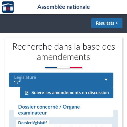
Accèder
Aller au contenu
Aller en bas de la page
Assemblée nationale
à la
page
d'accueil
Résultats >
Recherche dans la base des
amendements
Législature
e
17
Suivre les amendements en discussion
Dossier concerné / Organe
examinateur
Dossier législatif