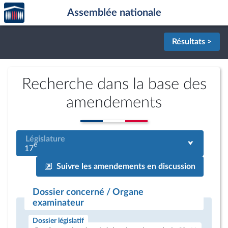
Accèder
Aller au contenu
Aller en bas de la page
Assemblée nationale
à la
page
d'accueil
Résultats >
Recherche dans la base des
amendements
Législature
e
17
Suivre les amendements en discussion
Dossier concerné / Organe
examinateur
Dossier législatif