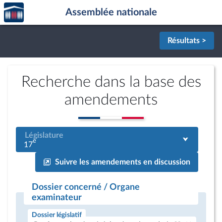
Accèder
Aller au contenu
Aller en bas de la page
Assemblée nationale
à la
page
d'accueil
Résultats >
Recherche dans la base des
amendements
Législature
e
17
Suivre les amendements en discussion
Dossier concerné / Organe
examinateur
Dossier législatif