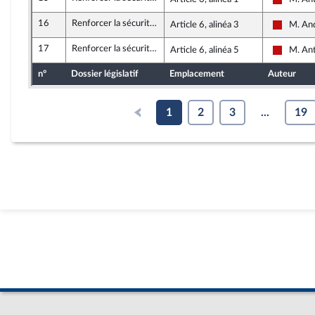
La Franc
16
Renforcer la sécurité, la rétention administrative et la prévention des risques d’attentat
Article 6, alinéa 3
M. An
La Franc
17
Renforcer la sécurité, la rétention administrative et la prévention des risques d’attentat
Article 6, alinéa 5
M. An
La Franc
n°
Dossier législatif
Emplacement
Auteur
1
2
3
...
19