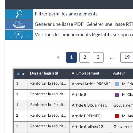
Filtrer parmi les amendements
Générer une liasse PDF
Générer une liasse RT
Voir tous les amendements législatifs sur open 
1
2
3
...
19
Dossier législatif
Emplacement
Auteur
n°
1
Renforcer la sécurité, la rétention administrative et la prévention des risques d’attentat
Après l'Article PREMIER
M. Éri
Droite R
1
Renforcer la sécurité, la rétention administrative et la prévention des risques d’attentat
Article 8
M. Cha
Ensembl
1
Renforcer la sécurité, la rétention administrative et la prévention des risques d’attentat
Article 8 BIS, alinéa 5
Gouvernem
2
Renforcer la sécurité, la rétention administrative et la prévention des risques d’attentat
Article PREMIER
M. An
La Franc
2
Renforcer la sécurité, la rétention administrative et la prévention des risques d’attentat
Article 6, alinéa 12
Gouvernem