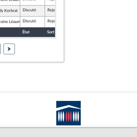
e insoumise - Nouveau Front Populaire
Discuté
Rejeté
15 avril 2026
dy Kerbrat
e insoumise - Nouveau Front Populaire
Discuté
Rejeté
15 avril 2026
toine Léaument
e insoumise - Nouveau Front Populaire
État
Sort
Date d'examen
Examiné par