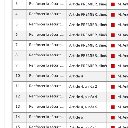
3
Renforcer la sécurité, la rétention administrative et la prévention des risques d’attentat
Article PREMIER, alinéa 1
M. An
La Franc
4
Renforcer la sécurité, la rétention administrative et la prévention des risques d’attentat
Article PREMIER, alinéa 10
M. An
La Franc
5
Renforcer la sécurité, la rétention administrative et la prévention des risques d’attentat
Article PREMIER, alinéa 14
M. An
La Franc
6
Renforcer la sécurité, la rétention administrative et la prévention des risques d’attentat
Article PREMIER, alinéa 15
M. An
La Franc
7
Renforcer la sécurité, la rétention administrative et la prévention des risques d’attentat
Article PREMIER, alinéa 20
M. An
La Franc
8
Renforcer la sécurité, la rétention administrative et la prévention des risques d’attentat
Article PREMIER, alinéa 21
M. An
La Franc
9
Renforcer la sécurité, la rétention administrative et la prévention des risques d’attentat
Article PREMIER, alinéa 22
M. An
La Franc
10
Renforcer la sécurité, la rétention administrative et la prévention des risques d’attentat
Article 4
M. An
La Franc
11
Renforcer la sécurité, la rétention administrative et la prévention des risques d’attentat
Article 4, alinéa 2
M. An
La Franc
12
Renforcer la sécurité, la rétention administrative et la prévention des risques d’attentat
Article 4, alinéa 4
M. An
La Franc
13
Renforcer la sécurité, la rétention administrative et la prévention des risques d’attentat
Article 4, alinéa 6
M. An
La Franc
14
Renforcer la sécurité, la rétention administrative et la prévention des risques d’attentat
Article 6
M. An
La Franc
15
Renforcer la sécurité, la rétention administrative et la prévention des risques d’attentat
Article 6, alinéa 1
M. An