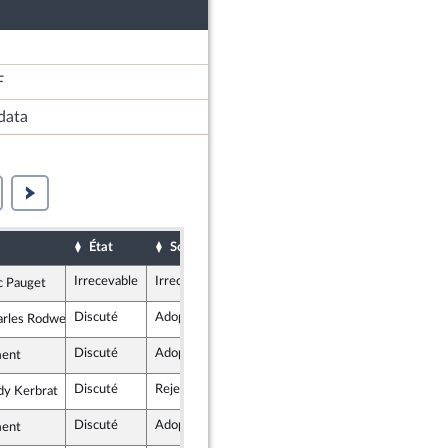
F
data
État
Sort
Date d'examen
Examiné par
Irrecevable
Irrecevable
c Pauget
épublicaine
Discuté
Adopté
5 mai 2026
rles Rodwell
e pour la République
Discuté
Adopté
16 juin 2026
ent
Discuté
Rejeté
14 avril 2026
dy Kerbrat
e insoumise - Nouveau Front Populaire
Discuté
Adopté
16 juin 2026
ent