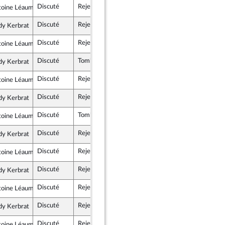
Discuté
Rejeté
14 avril 2026
toine Léaument
e insoumise - Nouveau Front Populaire
Discuté
Rejeté
14 avril 2026
dy Kerbrat
e insoumise - Nouveau Front Populaire
Discuté
Rejeté
14 avril 2026
toine Léaument
e insoumise - Nouveau Front Populaire
Discuté
Tombé
15 avril 2026
dy Kerbrat
e insoumise - Nouveau Front Populaire
Discuté
Rejeté
15 avril 2026
toine Léaument
e insoumise - Nouveau Front Populaire
Discuté
Rejeté
15 avril 2026
dy Kerbrat
e insoumise - Nouveau Front Populaire
Discuté
Tombé
15 avril 2026
toine Léaument
e insoumise - Nouveau Front Populaire
Discuté
Rejeté
15 avril 2026
dy Kerbrat
e insoumise - Nouveau Front Populaire
Discuté
Rejeté
15 avril 2026
toine Léaument
e insoumise - Nouveau Front Populaire
Discuté
Rejeté
15 avril 2026
dy Kerbrat
e insoumise - Nouveau Front Populaire
Discuté
Rejeté
15 avril 2026
toine Léaument
e insoumise - Nouveau Front Populaire
Discuté
Rejeté
15 avril 2026
dy Kerbrat
e insoumise - Nouveau Front Populaire
Discuté
Rejeté
15 avril 2026
toine Léaument