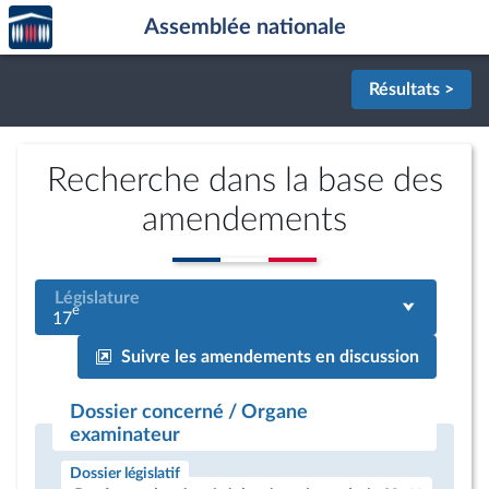
Accèder
Aller au contenu
Aller en bas de la page
Assemblée nationale
à la
page
d'accueil
Résultats >
Recherche dans la base des
amendements
Législature
e
17
Suivre les amendements en discussion
Dossier concerné / Organe
examinateur
Dossier législatif