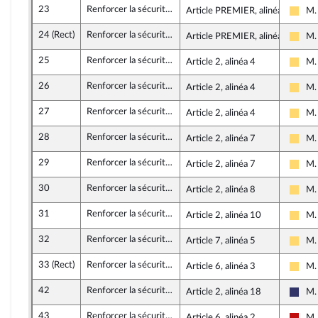
23
Renforcer la sécurité, la rétention administrative et la prévention des risques d’attentat
Article PREMIER, alinéa 12
M.
Libe
24 (Rect)
Renforcer la sécurité, la rétention administrative et la prévention des risques d’attentat
Article PREMIER, alinéa 10
M.
Libe
25
Renforcer la sécurité, la rétention administrative et la prévention des risques d’attentat
Article 2, alinéa 4
M.
Libe
26
Renforcer la sécurité, la rétention administrative et la prévention des risques d’attentat
Article 2, alinéa 4
M.
Libe
27
Renforcer la sécurité, la rétention administrative et la prévention des risques d’attentat
Article 2, alinéa 4
M.
Libe
28
Renforcer la sécurité, la rétention administrative et la prévention des risques d’attentat
Article 2, alinéa 7
M.
Libe
29
Renforcer la sécurité, la rétention administrative et la prévention des risques d’attentat
Article 2, alinéa 7
M.
Libe
30
Renforcer la sécurité, la rétention administrative et la prévention des risques d’attentat
Article 2, alinéa 8
M.
Libe
31
Renforcer la sécurité, la rétention administrative et la prévention des risques d’attentat
Article 2, alinéa 10
M.
Libe
32
Renforcer la sécurité, la rétention administrative et la prévention des risques d’attentat
Article 7, alinéa 5
M.
Libe
33 (Rect)
Renforcer la sécurité, la rétention administrative et la prévention des risques d’attentat
Article 6, alinéa 3
M.
Libe
42
Renforcer la sécurité, la rétention administrative et la prévention des risques d’attentat
Article 2, alinéa 18
M.
Rass
43
Renforcer la sécurité, la rétention administrative et la prévention des risques d’attentat
Article 6, alinéa 2
M.