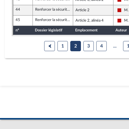
La F
44
Renforcer la sécurité, la rétention administrative et la prévention des risques d’attentat
Article 2
M.
La F
45
Renforcer la sécurité, la rétention administrative et la prévention des risques d’attentat
Article 2, alinéa 4
M.
La F
n°
Dossier législatif
Emplacement
Auteur
1
2
3
4
...