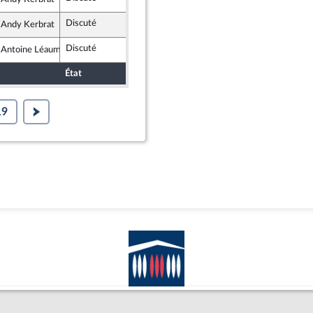
rance insoumise - Nouveau Front Populaire
Discuté
Rejeté
15 avril 2026
 Andy Kerbrat
rance insoumise - Nouveau Front Populaire
Discuté
Rejeté
15 avril 2026
 Antoine Léaument
rance insoumise - Nouveau Front Populaire
État
Sort
Date d'examen
Examiné par
19