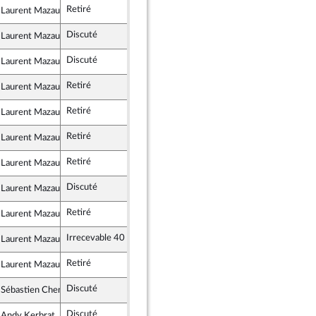
Retiré
 Laurent Mazaury
rtés, Indépendants, Outre-mer et Territoires
Discuté
Rejeté
14 avril 2026
 Laurent Mazaury
rtés, Indépendants, Outre-mer et Territoires
Discuté
Adopté
15 avril 2026
 Laurent Mazaury
rtés, Indépendants, Outre-mer et Territoires
Retiré
 Laurent Mazaury
rtés, Indépendants, Outre-mer et Territoires
Retiré
 Laurent Mazaury
rtés, Indépendants, Outre-mer et Territoires
Retiré
 Laurent Mazaury
rtés, Indépendants, Outre-mer et Territoires
Retiré
 Laurent Mazaury
rtés, Indépendants, Outre-mer et Territoires
Discuté
Rejeté
15 avril 2026
 Laurent Mazaury
rtés, Indépendants, Outre-mer et Territoires
Retiré
 Laurent Mazaury
rtés, Indépendants, Outre-mer et Territoires
Irrecevable 40
 Laurent Mazaury
rtés, Indépendants, Outre-mer et Territoires
Retiré
 Laurent Mazaury
rtés, Indépendants, Outre-mer et Territoires
Discuté
Rejeté
15 avril 2026
 Sébastien Chenu
emblement National
Discuté
Rejeté
15 avril 2026
 Andy Kerbrat