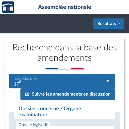
Accèder
Aller au contenu
Aller en bas de la page
Assemblée nationale
à la
page
d'accueil
Résultats >
Recherche dans la base des
amendements
Législature
e
17
Suivre les amendements en discussion
Dossier concerné / Organe
examinateur
Dossier législatif