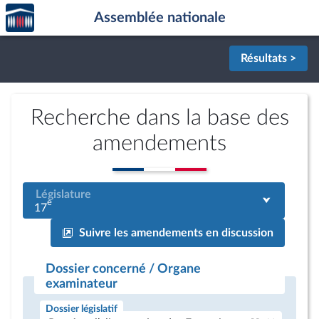
Accèder
Aller au contenu
Aller en bas de la page
Assemblée nationale
à la
page
d'accueil
Résultats >
Recherche dans la base des
amendements
Législature
e
17
Suivre les amendements en discussion
Dossier concerné / Organe
examinateur
Dossier législatif