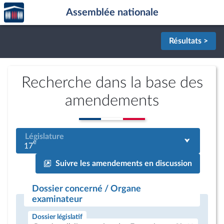
Accèder
Aller au contenu
Aller en bas de la page
Assemblée nationale
à la
page
d'accueil
Résultats >
Recherche dans la base des
amendements
Législature
e
17
Suivre les amendements en discussion
Dossier concerné / Organe
examinateur
Dossier législatif