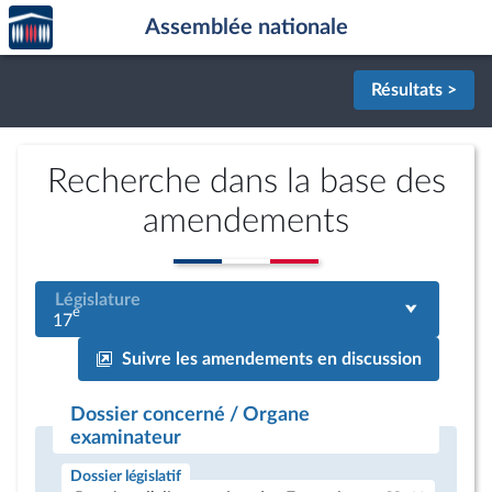
Accèder
Aller au contenu
Aller en bas de la page
Assemblée nationale
à la
page
d'accueil
Résultats >
Recherche dans la base des
amendements
Législature
e
17
Suivre les amendements en discussion
Dossier concerné / Organe
examinateur
Dossier législatif