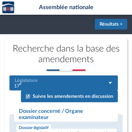
Accèder
Aller au contenu
Aller en bas de la page
Assemblée nationale
à la
page
d'accueil
Résultats >
Recherche dans la base des
amendements
Législature
e
17
Suivre les amendements en discussion
Dossier concerné / Organe
examinateur
Dossier législatif