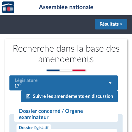
Accèder
Aller au contenu
Aller en bas de la page
Assemblée nationale
à la
page
d'accueil
Résultats >
Recherche dans la base des
amendements
Législature
e
17
Suivre les amendements en discussion
Dossier concerné / Organe
examinateur
Dossier législatif