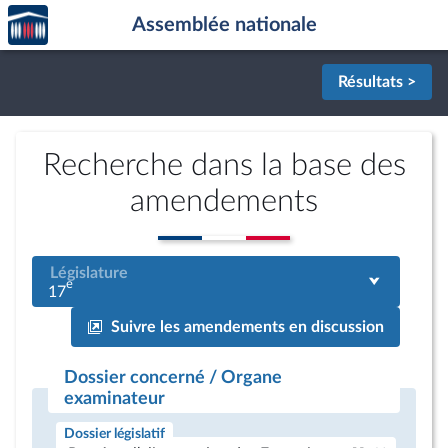
Accèder
Aller au contenu
Aller en bas de la page
Assemblée nationale
à la
page
d'accueil
Résultats >
Recherche dans la base des
amendements
Législature
e
17
Suivre les amendements en discussion
Dossier concerné / Organe
examinateur
Dossier législatif