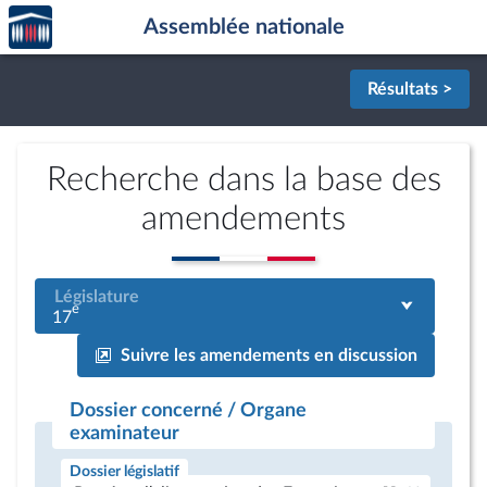
Accèder
Aller au contenu
Aller en bas de la page
Assemblée nationale
à la
page
d'accueil
Résultats >
Recherche dans la base des
amendements
Législature
e
17
Suivre les amendements en discussion
Dossier concerné / Organe
examinateur
Dossier législatif