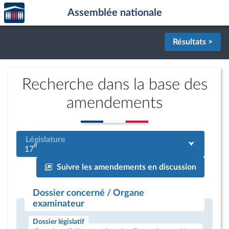
Accèder
Aller au contenu
Aller en bas de la page
Assemblée nationale
à la
page
d'accueil
Résultats >
Recherche dans la base des
amendements
Législature
e
17
Suivre les amendements en discussion
Dossier concerné / Organe
examinateur
Dossier législatif