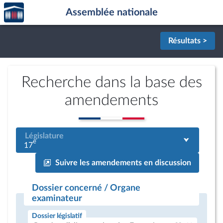
Accèder
Aller au contenu
Aller en bas de la page
Assemblée nationale
à la
page
d'accueil
Résultats >
Recherche dans la base des
amendements
Législature
e
17
Suivre les amendements en discussion
Dossier concerné / Organe
examinateur
Dossier législatif