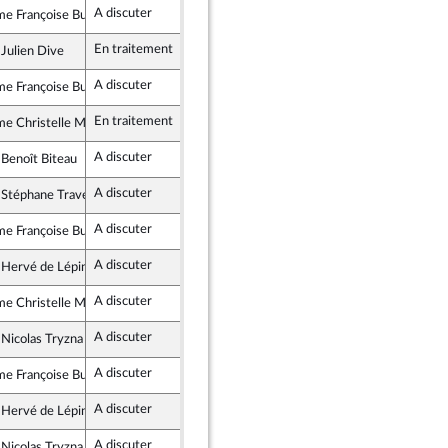
A discuter
e Françoise Buffet
mble pour la République
En traitement
 Julien Dive
te Républicaine
A discuter
e Françoise Buffet
mble pour la République
En traitement
e Christelle Minard
te Républicaine
A discuter
 Benoît Biteau
giste et Social
A discuter
 Stéphane Travert
mble pour la République
A discuter
e Françoise Buffet
mble pour la République
A discuter
 Hervé de Lépinau
emblement National
A discuter
e Christelle Minard
te Républicaine
A discuter
 Nicolas Tryzna
te Républicaine
A discuter
e Françoise Buffet
mble pour la République
A discuter
 Hervé de Lépinau
emblement National
A discuter
 Nicolas Tryzna