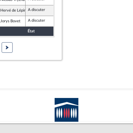
te Républicaine
A discuter
 Hervé de Lépinau
emblement National
A discuter
 Jorys Bovet
emblement National
État
Sort
Date d'examen
Examiné par