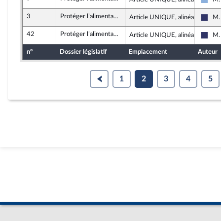
Droi
3
Protéger l’alimentation des Français et des Françaises des contaminations au cadmium
Article UNIQUE, alinéa 2
M.
Rass
42
Protéger l’alimentation des Français et des Françaises des contaminations au cadmium
Article UNIQUE, alinéa 2
M.
Rass
n°
Dossier législatif
Emplacement
Auteur
1
2
3
4
5