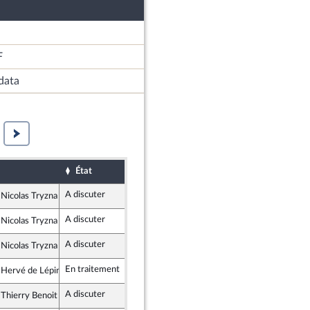
F
data
État
Sort
Date d'examen
Examiné par
A discuter
 Nicolas Tryzna
te Républicaine
A discuter
 Nicolas Tryzna
te Républicaine
A discuter
 Nicolas Tryzna
te Républicaine
En traitement
 Hervé de Lépinau
emblement National
A discuter
 Thierry Benoit
zons & Indépendants