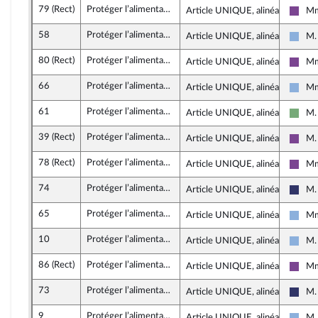
79 (Rect)
Protéger l’alimentation des Français et des Françaises des contaminations au cadmium
Article UNIQUE, alinéa 2
Mm
Ense
58
Protéger l’alimentation des Français et des Françaises des contaminations au cadmium
Article UNIQUE, alinéa 2
M.
Droi
80 (Rect)
Protéger l’alimentation des Français et des Françaises des contaminations au cadmium
Article UNIQUE, alinéa 2
Mm
Ense
66
Protéger l’alimentation des Français et des Françaises des contaminations au cadmium
Article UNIQUE, alinéa 2
Mm
Droi
61
Protéger l’alimentation des Français et des Françaises des contaminations au cadmium
Article UNIQUE, alinéa 2
M.
Écolo
39 (Rect)
Protéger l’alimentation des Français et des Françaises des contaminations au cadmium
Article UNIQUE, alinéa 2
M.
Ense
78 (Rect)
Protéger l’alimentation des Français et des Françaises des contaminations au cadmium
Article UNIQUE, alinéa 2
Mm
Ense
74
Protéger l’alimentation des Français et des Françaises des contaminations au cadmium
Article UNIQUE, alinéa 2
M.
Rass
65
Protéger l’alimentation des Français et des Françaises des contaminations au cadmium
Article UNIQUE, alinéa 2
Mm
Droi
10
Protéger l’alimentation des Français et des Françaises des contaminations au cadmium
Article UNIQUE, alinéa 2
M.
Droi
86 (Rect)
Protéger l’alimentation des Français et des Françaises des contaminations au cadmium
Article UNIQUE, alinéa 2
Mm
Ense
73
Protéger l’alimentation des Français et des Françaises des contaminations au cadmium
Article UNIQUE, alinéa 2
M.
Rass
9
Protéger l’alimentation des Français et des Françaises des contaminations au cadmium
Article UNIQUE, alinéa 2
M.