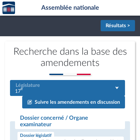
Accèder
Aller au contenu
Aller en bas de la page
Assemblée nationale
à la
page
d'accueil
Résultats >
Recherche dans la base des
amendements
Législature
e
17
Suivre les amendements en discussion
Dossier concerné / Organe
examinateur
Dossier législatif