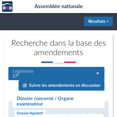
Accèder
Aller au contenu
Aller en bas de la page
Assemblée nationale
à la
page
d'accueil
Résultats >
Recherche dans la base des
amendements
Législature
e
17
Suivre les amendements en discussion
Dossier concerné / Organe
examinateur
Dossier législatif