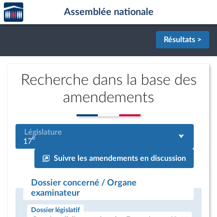
Accèder
Aller au contenu
Aller en bas de la page
Assemblée nationale
à la
page
d'accueil
Résultats >
Recherche dans la base des
amendements
Législature
e
17
Suivre les amendements en discussion
Dossier concerné / Organe
examinateur
Dossier législatif