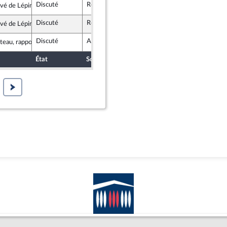
Discuté
Rejeté
4 février 2026
vé de Lépinau
lement National
Discuté
Rejeté
4 février 2026
vé de Lépinau
lement National
Discuté
Adopté
4 février 2026
teau, rapporteur
État
Sort
Date d'examen
Examiné par