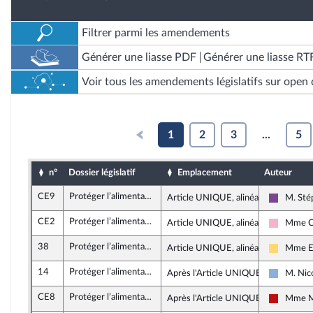
Filtrer parmi les amendements
Générer une liasse PDF
Générer une liasse RT
Voir tous les amendements législatifs sur open 
1
2
3
...
5
n°
Dossier législatif
Emplacement
Auteur
CE9
Protéger l’alimentation des Français et des Françaises des contaminations au cadmium
Article UNIQUE, alinéa 2
M. Sté
Ensemble
CE2
Protéger l’alimentation des Français et des Françaises des contaminations au cadmium
Article UNIQUE, alinéa 2
Mme Ch
Socialis
38
Protéger l’alimentation des Français et des Françaises des contaminations au cadmium
Article UNIQUE, alinéa 1
Mme Es
Libertés
14
Protéger l’alimentation des Français et des Françaises des contaminations au cadmium
Après l'Article UNIQUE
M. Nic
Droite R
CE8
Protéger l’alimentation des Français et des Françaises des contaminations au cadmium
Après l'Article UNIQUE
Mme Ma
La Franc