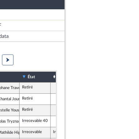
F
data
Sort
Date d'examen
Examiné par
État
Retiré
phane Travert
 pour la République
Retiré
antal Jourdan
tes et apparentés
Retiré
telle Youssouffa
, Indépendants, Outre-mer et Territoires
Irrecevable 40
olas Tryzna
épublicaine
Irrecevable
Irrecevable
thilde Hignet
e insoumise - Nouveau Front Populaire