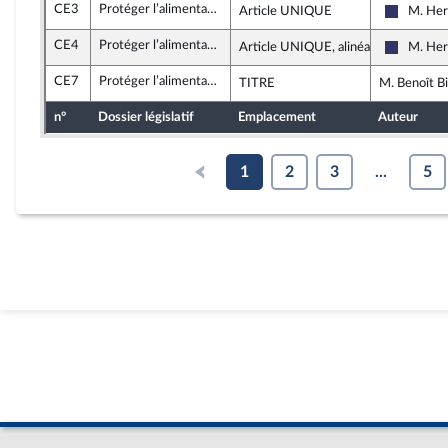
CE3
Protéger l’alimentation des Français et des Françaises des contaminations au cadmium
Article UNIQUE
M. Her
Rassemb
CE4
Protéger l’alimentation des Français et des Françaises des contaminations au cadmium
Article UNIQUE, alinéa 2
M. Her
Rassemb
CE7
Protéger l’alimentation des Français et des Françaises des contaminations au cadmium
TITRE
M. Benoît Bi
n°
Dossier législatif
Emplacement
Auteur
1
2
3
...
5