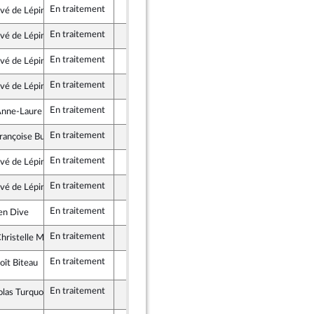
En traitement
vé de Lépinau
lement National
En traitement
vé de Lépinau
lement National
En traitement
vé de Lépinau
lement National
En traitement
vé de Lépinau
lement National
En traitement
ne-Laure Blin
épublicaine
En traitement
ançoise Buffet
 pour la République
En traitement
vé de Lépinau
lement National
En traitement
vé de Lépinau
lement National
En traitement
ien Dive
épublicaine
En traitement
ristelle Minard
épublicaine
En traitement
mendement n°32 (Rect)
oît Biteau
e et Social
En traitement
mendement n°32 (Rect)
olas Turquois
ocrates