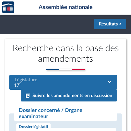
Accèder
Aller au contenu
Aller en bas de la page
Assemblée nationale
à la
page
d'accueil
Résultats >
Recherche dans la base des
amendements
Législature
e
17
Suivre les amendements en discussion
Dossier concerné / Organe
examinateur
Dossier législatif