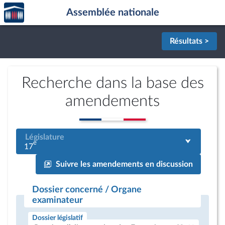
Accèder
Aller au contenu
Aller en bas de la page
Assemblée nationale
à la
page
d'accueil
Résultats >
Recherche dans la base des
amendements
Législature
e
17
Suivre les amendements en discussion
Dossier concerné / Organe
examinateur
Dossier législatif