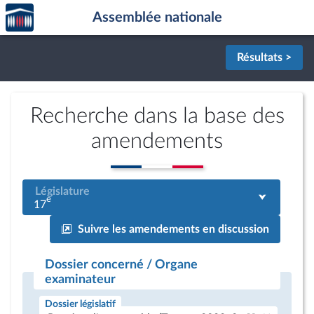
Accèder
Aller au contenu
Aller en bas de la page
Assemblée nationale
à la
page
d'accueil
Résultats >
Recherche dans la base des
amendements
Législature
e
17
Suivre les amendements en discussion
Dossier concerné / Organe
examinateur
Dossier législatif