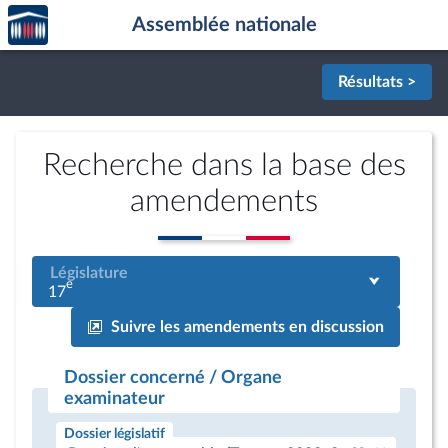
Accèder
Aller au contenu
Aller en bas de la page
Assemblée nationale
à la
page
d'accueil
Résultats >
Recherche dans la base des
amendements
Législature
e
17
Suivre les amendements en discussion
Dossier concerné / Organe
examinateur
Dossier législatif