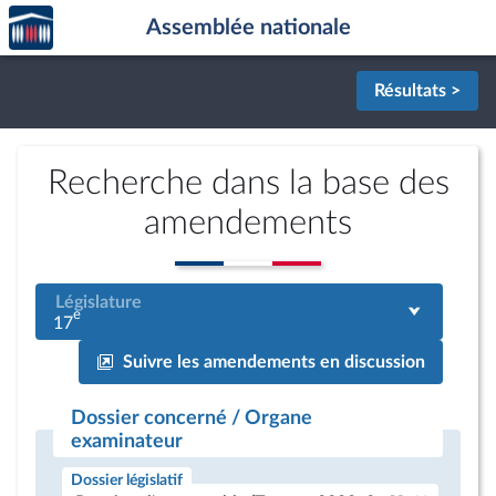
Accèder
Aller au contenu
Aller en bas de la page
Assemblée nationale
à la
page
d'accueil
Résultats >
Recherche dans la base des
amendements
Législature
e
17
Suivre les amendements en discussion
Dossier concerné / Organe
examinateur
Dossier législatif