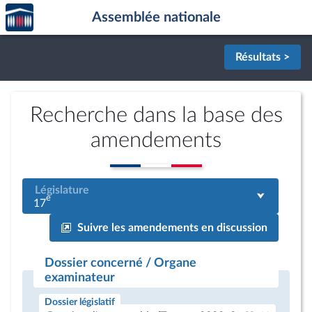
Accèder
Aller au contenu
Aller en bas de la page
Assemblée nationale
à la
page
d'accueil
Résultats >
Recherche dans la base des
amendements
Législature
e
17
Suivre les amendements en discussion
Dossier concerné / Organe
examinateur
Dossier législatif