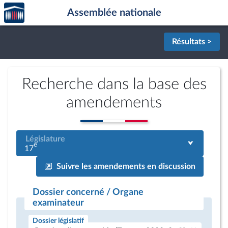
Accèder
Aller au contenu
Aller en bas de la page
Assemblée nationale
à la
page
d'accueil
Résultats >
Recherche dans la base des
amendements
Législature
e
17
Suivre les amendements en discussion
Dossier concerné / Organe
examinateur
Dossier législatif