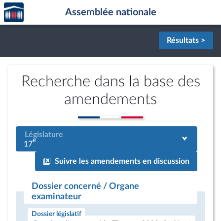
Accèder
Aller au contenu
Aller en bas de la page
Assemblée nationale
à la
page
d'accueil
Résultats >
Recherche dans la base des
amendements
Législature
e
17
Suivre les amendements en discussion
Dossier concerné / Organe
examinateur
Dossier législatif