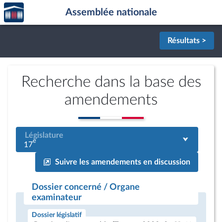
Accèder
Aller au contenu
Aller en bas de la page
Assemblée nationale
à la
page
d'accueil
Résultats >
Recherche dans la base des
amendements
Législature
e
17
Suivre les amendements en discussion
Dossier concerné / Organe
examinateur
Dossier législatif